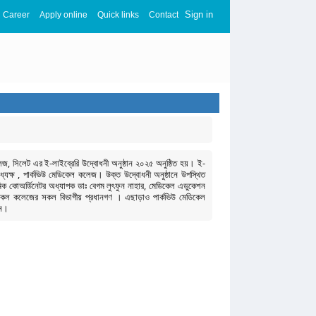
Sign in
Career
Apply online
Quick links
Contact
জ, সিলেট এর ই-লাইব্রেরি উদ্বোধনী অনুষ্ঠান ২০২৫ অনুষ্ঠিত হয়। ই-
্যক্ষ , পার্কভিউ মেডিকেল কলেজ। উক্ত উদ্বোধনী অনুষ্ঠানে উপস্থিত
িক কোঅর্ডিনেটর অধ্যাপক ডাঃ বেগম লুৎফুন নাহার, মেডিকেল এডুকেশন
েডিকেল কলেজের সকল বিভাগীয় প্রধানগণ । এছাড়াও পার্কভিউ মেডিকেল
েন।