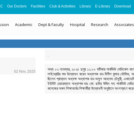
MC
Our Doctors
Facilities
Club & Activities
Library
E-Library
Download
ssion
Academic
Dept & Faculty
Hospital
Research
Associates
.
অদ্য ০২ নভেম্বর, ২০২৫ দুপুর ১২.০০ ঘটিকায় পার্কভিউ মেডিকেল কলে
02 Nov, 2025
লাইব্রেরির শুভ উদ্বোধন করেন অধ্যাপক ডাঃ দিলীপ কুমার ভৌমিক, অধ
ছিলেন প্রাক্তন অধ্যক্ষ অধ্যাপক ডাঃ অসুল আহমেদ চৌধুরী, একাডেম
ইউনিট চেয়ারম্যান অধ্যাপক ডাঃ মো: ছমির উদ্দিন সহ পার্কভিউ ম
কলেজের সকল শিক্ষাবর্ষের শিক্ষার্থীরা উদ্বোধনী অনুষ্ঠানে অংশগ্রহণ কর