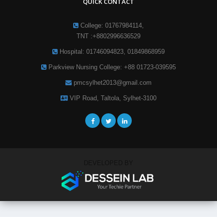
QUICK CONTACT
College: 01767984114,
TNT :+8802996636529
Hospital: 01746094823, 01849868959
Parkview Nursing College: +88 01723-039595
pmcsylhet2013@gmail.com
VIP Road, Taltola, Sylhet-3100
DEVELOPED BY