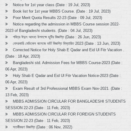
Notice for 1st year class (Date : 19 Jul, 2023)
Book list for 1st year MBBS Course. (Date : 19 Jul, 2023)
Poor Merit Quota Results 22-23 (Date : 09 Jul, 2023)
Notice regarding the admission in MBBS Course session 2022-
2023 of Bangladeshi students. (Date : 04 Jul, 2023)
পবিত্র ঈদুল আযহা উপলক্ষে ছুটির বিজ্ঞপ্তি (Date : 26 Jun, 2023)
বেসরকারি মেডিকেল কলেজে ভর্তি বিজ্ঞপ্তি বিস্তারিত 2023 (Date : 13 Jun, 2023)
Corrected Notice for Holy Shab E Qadar and Eid Ul Fitr Vacation .
(Date : 18 Apr, 2023)
Bangladeshi std. Admission Fees for MBBS Course-2023 (Date :
06 Apr, 2023)
Holy Shab E Qadar and Eid Ul Fitr Vacation Notice-2023 (Date :
06 Apr, 2023)
Exam Result of 3rd Professional MBBS Exam Nov-2021. (Date :
13 Feb, 2023)
MBBS ADMISSION CIRCULAR FOR BANGLADESHI STUDENTS
SESSION 22-23 (Date : 11 Feb, 2023)
MBBS ADMISSION CIRCULAR FOR FOREIGN STUDENTS
SESSION 22-23 (Date : 11 Feb, 2023)
সতর্কীকরণ বিজ্ঞপ্তি (Date : 06 Nov, 2022)