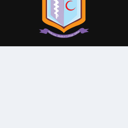
© All Rights Reserved By
Parkview Medical College and
Hospital
Subscribe Our Newsletter
QUICK CONTACT
College: 01767984114,
TNT :+8802996636529