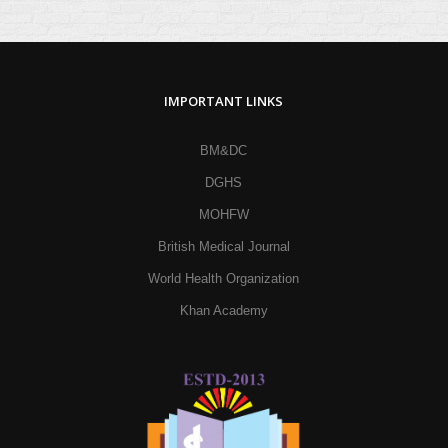
IMPORTANT LINKS
BM&DC
DGHS
MOHFW
British Medical Journal
World Health Organization
Khan Academy