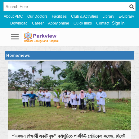
About PMC
Our Doctors
Facilities
Club & Activities
Library
E-Library
Sign in
Download
Career
Apply online
Quick links
Contact
Home/news
“একজন শিক্ষার্থী একটি বৃক্ষ” কর্মসূচিতে পার্কভিউ মেডিকেল কলেজ, সিলেট